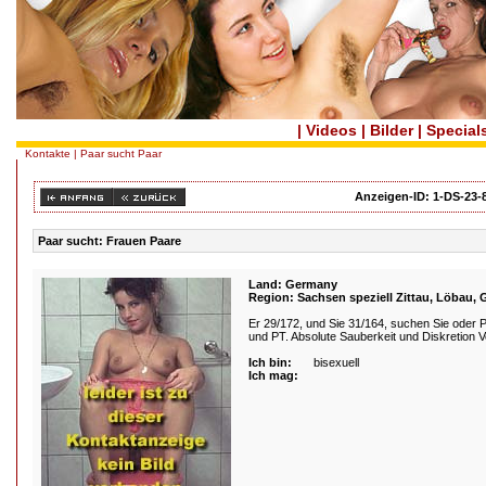
|
Videos
|
Bilder
|
Special
Kontakte
| Paar sucht Paar
Anzeigen-ID: 1-DS-23-
Paar sucht: Frauen Paare
Land: Germany
Region: Sachsen speziell Zittau, Löbau, G
Er 29/172, und Sie 31/164, suchen Sie oder 
und PT. Absolute Sauberkeit und Diskretion 
Ich bin:
bisexuell
Ich mag: