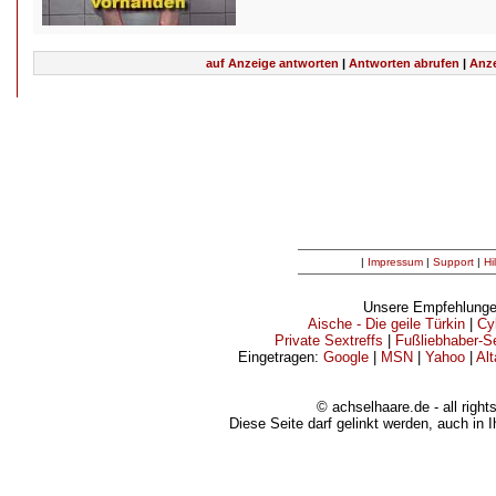
auf Anzeige antworten
|
Antworten abrufen
|
Anze
|
Impressum
|
Support
|
Hi
Unsere Empfehlunge
Aische - Die geile Türkin
|
Cy
Private Sextreffs
|
Fußliebhaber-Se
Eingetragen:
Google
|
MSN
|
Yahoo
|
Alt
© achselhaare.de - all right
Diese Seite darf gelinkt werden, auch in